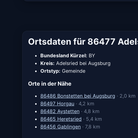
Ortsdaten für 86477 Adel
Bundesland Kürzel:
BY
Kreis:
Adelsried bei Augsburg
Ortstyp:
Gemeinde
Orte in der Nähe
86486 Bonstetten bei Augsburg
· 2,0 km
86497 Horgau
· 4,2 km
86482 Aystetten
· 4,8 km
86465 Heretsried
· 5,4 km
86456 Gablingen
· 7,8 km