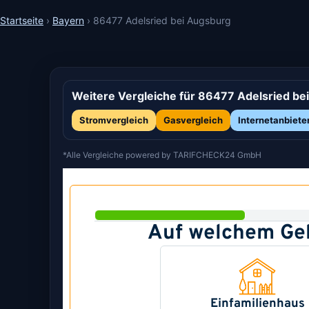
Startseite
›
Bayern
›
86477 Adelsried bei Augsburg
Weitere Vergleiche für 86477 Adelsried be
Stromvergleich
Gasvergleich
Internetanbiete
*Alle Vergleiche powered by TARIFCHECK24 GmbH