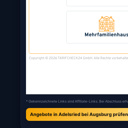
* Gekennzeichnete Links sind Affiliate-Links. Bei Abschluss erh
Angebote in Adelsried bei Augsburg prüfen