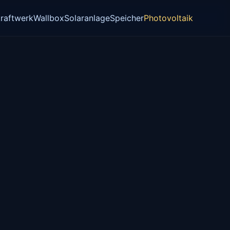
raftwerk
Wallbox
Solaranlage
Speicher
Photovoltaik