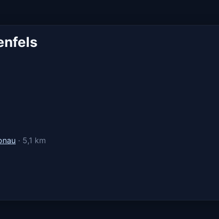
enfels
onau
· 5,1 km