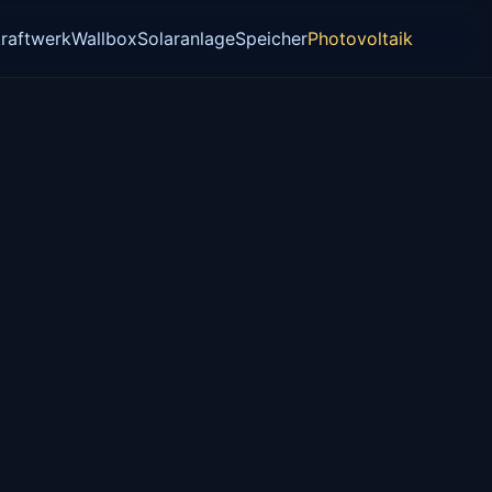
raftwerk
Wallbox
Solaranlage
Speicher
Photovoltaik