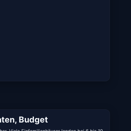
nten, Budget
r. Viele Einfamilienhäuser landen bei 6 bis 10