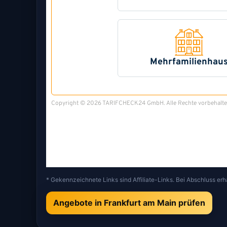
* Gekennzeichnete Links sind Affiliate-Links. Bei Abschluss erh
Angebote in Frankfurt am Main prüfen