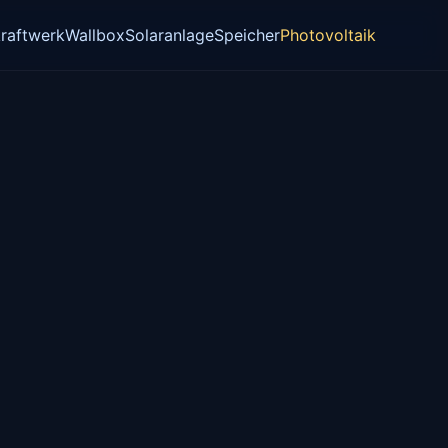
raftwerk
Wallbox
Solaranlage
Speicher
Photovoltaik