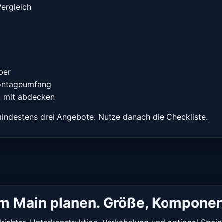
Vergleich
ber
Montageumfang
g mit abdecken
indestens drei Angebote. Nutze danach die Checkliste.
 am Main planen. Größe, Kompone
ichter, Unterkonstruktion, Verkabelung und optional Speiche