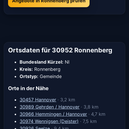
Angebote in Ronnenberg prüfen
Ortsdaten für 30952 Ronnenberg
Bundesland Kürzel:
NI
Kreis:
Ronnenberg
Ortstyp:
Gemeinde
Orte in der Nähe
30457 Hannover
· 3,2 km
30989 Gehrden / Hannover
· 3,8 km
30966 Hemmingen / Hannover
· 4,7 km
30974 Wennigsen (Deister)
· 7,5 km
30926 Seelze
· 9,4 km