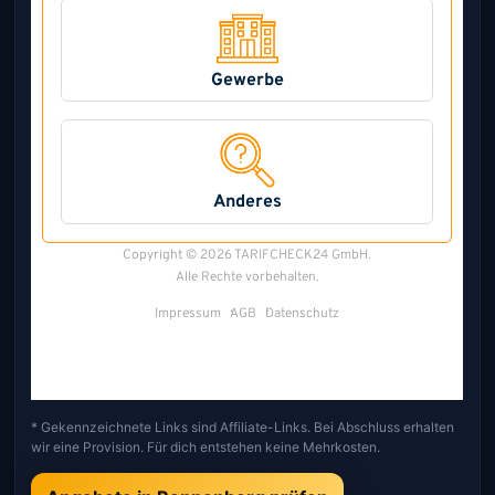
* Gekennzeichnete Links sind Affiliate-Links. Bei Abschluss erhalten
wir eine Provision. Für dich entstehen keine Mehrkosten.