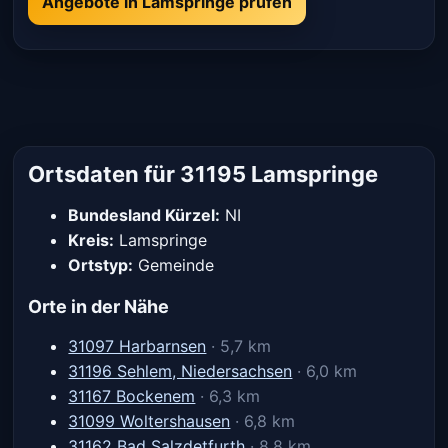
Angebote in Lamspringe prüfen
Ortsdaten für 31195 Lamspringe
Bundesland Kürzel:
NI
Kreis:
Lamspringe
Ortstyp:
Gemeinde
Orte in der Nähe
31097 Harbarnsen
· 5,7 km
31196 Sehlem, Niedersachsen
· 6,0 km
31167 Bockenem
· 6,3 km
31099 Woltershausen
· 6,8 km
31162 Bad Salzdetfurth
· 8,8 km