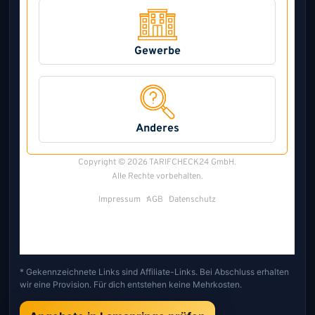
* Gekennzeichnete Links sind Affiliate-Links. Bei Abschluss erhalten
wir eine Provision. Für dich entstehen keine Mehrkosten.