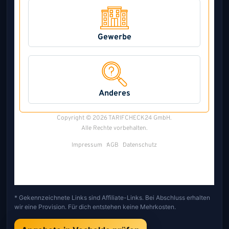
* Gekennzeichnete Links sind Affiliate-Links. Bei Abschluss erhalten
wir eine Provision. Für dich entstehen keine Mehrkosten.