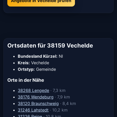
Angebote in Vechelde prüfen
Ortsdaten für 38159 Vechelde
Bundesland Kürzel:
NI
Kreis:
Vechelde
Ortstyp:
Gemeinde
Orte in der Nähe
38268 Lengede
· 7,3 km
38176 Wendeburg
· 7,9 km
38120 Braunschweig
· 8,4 km
31246 Lahstedt
· 10,2 km
31226 Peine
· 10,8 km