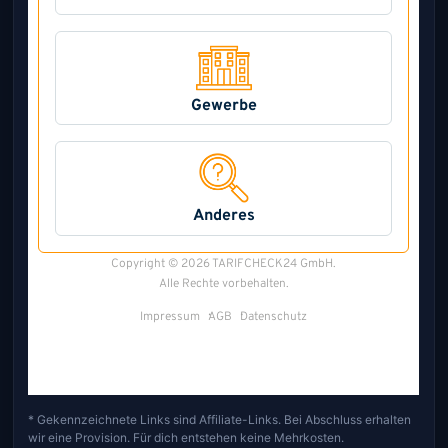
* Gekennzeichnete Links sind Affiliate-Links. Bei Abschluss erhalten
wir eine Provision. Für dich entstehen keine Mehrkosten.