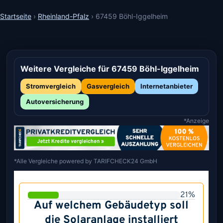
Startseite
›
Rheinland-Pfalz
›
67459 Böhl-Iggelheim
Weitere Vergleiche für 67459 Böhl-Iggelheim
Stromvergleich
Gasvergleich
Internetanbieter
Autoversicherung
*Anzeige
*Alle Vergleiche powered by TARIFCHECK24 GmbH