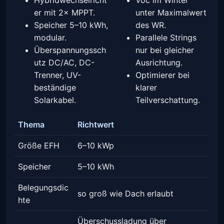
Hybridwechselricht
Voc im Winter
er mit 2× MPPT.
unter Maximalwert
Speicher 5–10 kWh,
des WR.
modular.
Parallele Strings
Überspannungssch
nur bei gleicher
utz DC/AC, DC-
Ausrichtung.
Trenner, UV-
Optimierer bei
beständige
klarer
Solarkabel.
Teilverschattung.
Thema
Richtwert
Größe EFH
6–10 kWp
Speicher
5–10 kWh
Belegungsdic
so groß wie Dach erlaubt
hte
Überschussladung über