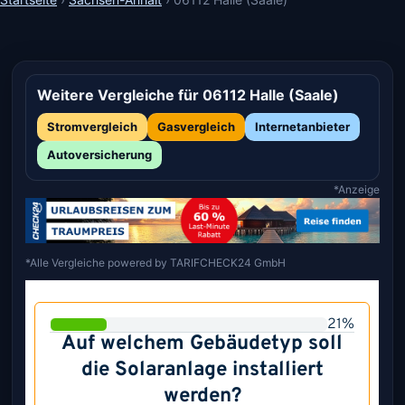
Weitere Vergleiche für 06112 Halle (Saale)
Stromvergleich
Gasvergleich
Internetanbieter
Autoversicherung
*Anzeige
*Alle Vergleiche powered by TARIFCHECK24 GmbH