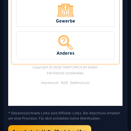
* Gekennzeichnete Links sind Affiliate-Links. Bei Abschluss erhalten
wir eine Provision. Für dich entstehen keine Mehrkosten.