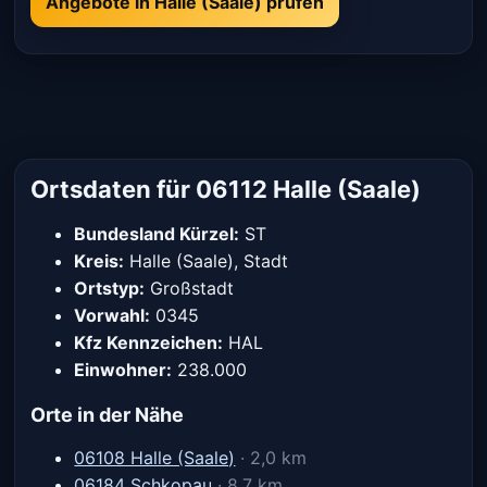
Angebote in Halle (Saale) prüfen
Ortsdaten für 06112 Halle (Saale)
Bundesland Kürzel:
ST
Kreis:
Halle (Saale), Stadt
Ortstyp:
Großstadt
Vorwahl:
0345
Kfz Kennzeichen:
HAL
Einwohner:
238.000
Orte in der Nähe
06108 Halle (Saale)
· 2,0 km
06184 Schkopau
· 8,7 km