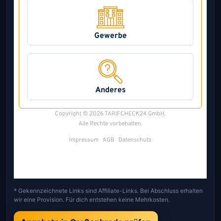
* Gekennzeichnete Links sind Affiliate-Links. Bei Abschluss erhalten
wir eine Provision. Für dich entstehen keine Mehrkosten.