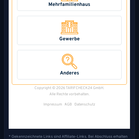
* Gekennzeichnete Links sind Affiliate-Links. Bei Abschluss erhalten